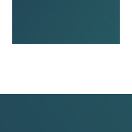
Leutewitz -> Bünaustraße)