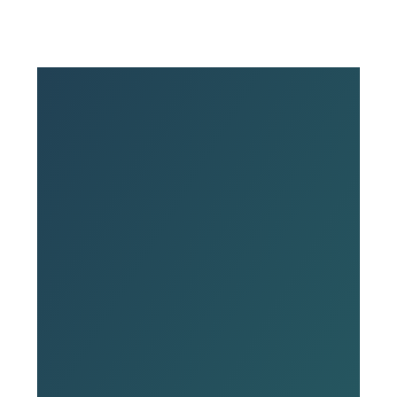
Anreise mit Bus & Bahn
Hauptbahnhof Dresden
->
Straßenbahn-Linie 7 (Richtung
Gorbitz -> Bünaustraße)
Bahnhof Dresden-Neustadt
->
Straßenbahn-Linie 6 (Richtung
Wölfnitz -> Bünaustraße)
Stadtzentrum (Postplatz)
->
Straßenbahn-Linie 12 (Richtung