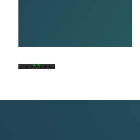
Mit dem
Laden der
Karte
akzeptieren
Sie die
Datenschutzerklärung
von
OpenStreetMap
Foundation.
Mehr
erfahren
Karte
laden
OpenStreetMaps
immer
entsperren