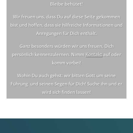
Bleibe behütet!
Wir freuen uns, dass Du auf diese Seite gekommen
bist und hoffen, dass sie hilfreiche Informationen und
Anregungen für Dich enthält.
Ganz besonders würden wir uns freuen, Dich
persönlich kennenzulernen. Nimm
Kontakt
auf oder
komm vorbei!
Wohin Du auch gehst: wir bitten Gott um seine
Führung und seinen Segen für Dich! Suche ihn und er
wird sich finden lassen!