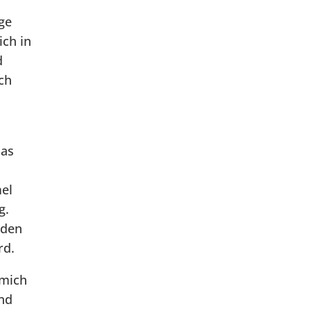
ge
ich in
d
ch
das
el
g.
nden
rd.
 mich
und