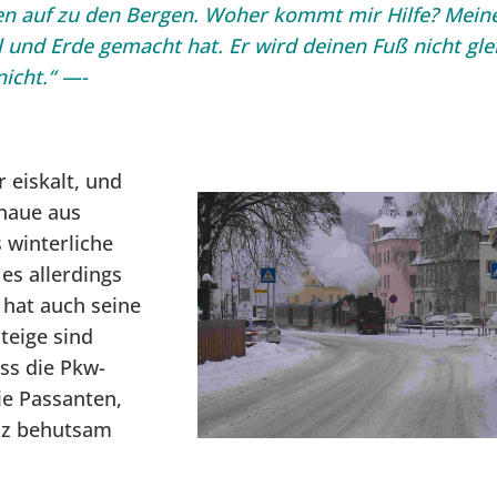
n auf zu den Bergen. Woher kommt mir Hilfe? Mein
nd Erde gemacht hat. Er wird deinen Fuß nicht gle
nicht.“ —-
 eiskalt, und
chaue aus
winterliche
es allerdings
 hat auch seine
teige sind
ass die Pkw-
ie Passanten,
anz behutsam