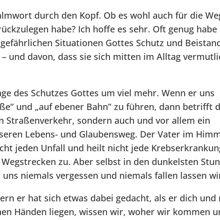
salmwort durch den Kopf. Ob es wohl auch für die We
urückzulegen habe? Ich hoffe es sehr. Oft genug habe 
sgefährlichen Situationen Gottes Schutz und Beistan
– und davon, dass sie sich mitten im Alltag vermutli
sage des Schutzes Gottes um viel mehr. Wenn er uns
ße“ und „auf ebener Bahn“ zu führen, dann betrifft 
en Straßenverkehr, sondern auch und vor allem ein
nseren Lebens- und Glaubensweg. Der Vater im Himm
icht jeden Unfall und heilt nicht jede Krebserkrankun
 Wegstrecken zu. Aber selbst in den dunkelsten Stu
r uns niemals vergessen und niemals fallen lassen wi
dern er hat sich etwas dabei gedacht, als er dich und
einen Händen liegen, wissen wir, woher wir kommen 